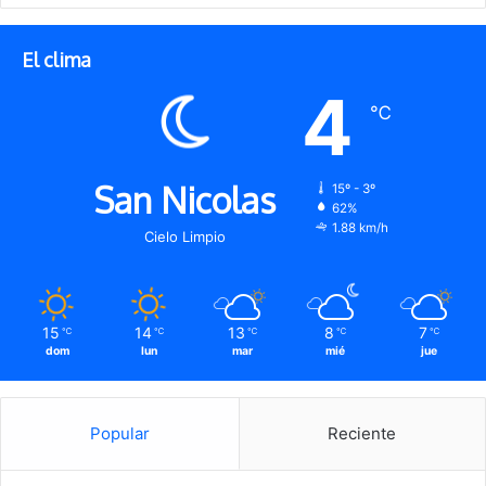
El clima
4
℃
San Nicolas
15º - 3º
62%
1.88 km/h
Cielo Limpio
15
14
13
8
7
℃
℃
℃
℃
℃
dom
lun
mar
mié
jue
Popular
Reciente