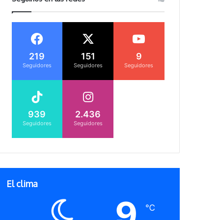
219
151
9
Seguidores
Seguidores
Seguidores
939
2.436
Seguidores
Seguidores
El clima
9
℃