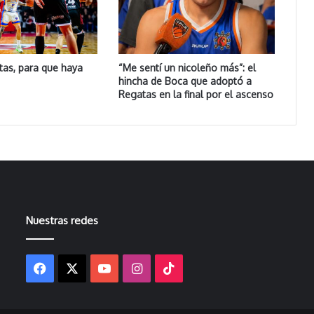
tas, para que haya
“Me sentí un nicoleño más”: el
hincha de Boca que adoptó a
Regatas en la final por el ascenso
Nuestras redes
Facebook
X
YouTube
Instagram
TikTok