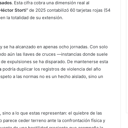
lsados
. Esta cifra cobra una dimensión real al
Héctor Storti’’
de 2025 contabilizó 60 tarjetas rojas (54
) en la totalidad de su extensión.
 se ha alcanzado en apenas ocho jornadas. Con solo
ando aún las llaves de cruces —instancias donde suele
o de expulsiones se ha disparado. De mantenerse esta
s
podría duplicar los registros de violencia del año
respeto a las normas no es un hecho aislado, sino un
s, sino a lo que estas representan: el quiebre de las
 parece ceder terreno ante la confrontación física y
cuenta de una hostilidad creciente que acompaña la