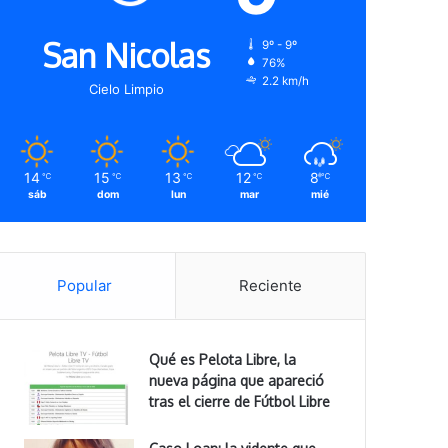
San Nicolas
9º - 9º
76%
2.2 km/h
Cielo Limpio
14
15
13
12
8
℃
℃
℃
℃
℃
sáb
dom
lun
mar
mié
Popular
Reciente
Qué es Pelota Libre, la
nueva página que apareció
tras el cierre de Fútbol Libre