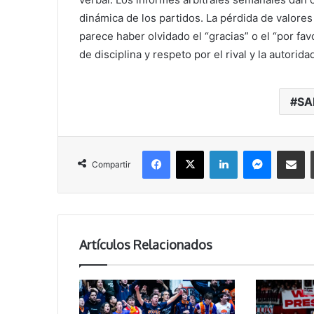
dinámica de los partidos. La pérdida de valore
parece haber olvidado el “gracias” o el “por fa
de disciplina y respeto por el rival y la autoridad
SA
Facebook
X
LinkedIn
Messenger
Compartir vía correo electrónico
Compartir
Artículos Relacionados