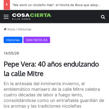
“Me sentí un nicoleño más”: el hincha de Boca que adoptó a Regatas en la final por el ascenso
Menú
B
Inicio
/
Historias
Historias
SAN NICOLAS
14/05/26
Pepe Vera: 40 años endulzando
la calle Mitre
En la antesala del inminente invierno, el
emblemático manisero de la calle Mitre celebra
cuatro décadas de labor a fuego lento,
consolidándose como un entrañable guardián de
los aromas y las tradiciones nicoleñas