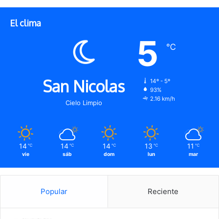
El clima
5
℃
San Nicolas
14º - 5º
93%
2.16 km/h
Cielo Limpio
14
14
14
13
11
℃
℃
℃
℃
℃
vie
sáb
dom
lun
mar
Popular
Reciente