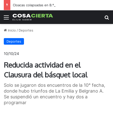
Cloacas colapsadas en B.º San Jorge generan alarma y enojo vecinal
Menú
B
Inicio
/
Deportes
Deportes
10/10/24
Reducida actividad en el
Clausura del básquet local
Solo se jugaron dos encuentros de la 10° fecha,
donde hubo triunfos de La Emilia y Belgrano A.
Se suspendió un encuentro y hay dos a
programar