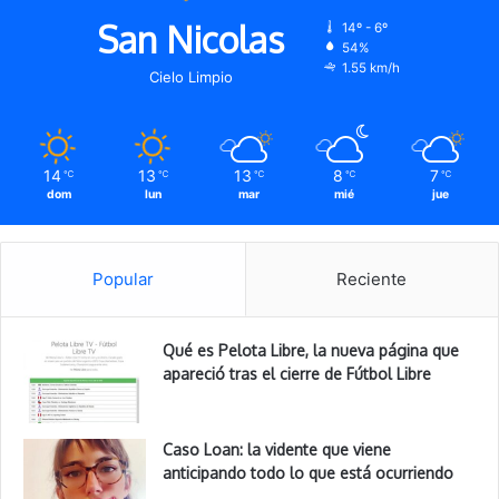
San Nicolas
14º - 6º
54%
1.55 km/h
Cielo Limpio
14
13
13
8
7
℃
℃
℃
℃
℃
dom
lun
mar
mié
jue
Popular
Reciente
Qué es Pelota Libre, la nueva página que
apareció tras el cierre de Fútbol Libre
Caso Loan: la vidente que viene
anticipando todo lo que está ocurriendo